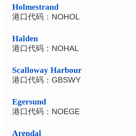
Holmestrand
港口代码：NOHOL
Halden
港口代码：NOHAL
Scalloway Harbour
港口代码：GBSWY
Egersund
港口代码：NOEGE
Arendal