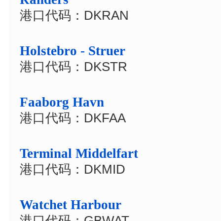
港口代码：DKRAN
Holstebro - Struer
港口代码：DKSTR
Faaborg Havn
港口代码：DKFAA
Terminal Middelfart
港口代码：DKMID
Watchet Harbour
港口代码：GBWAT