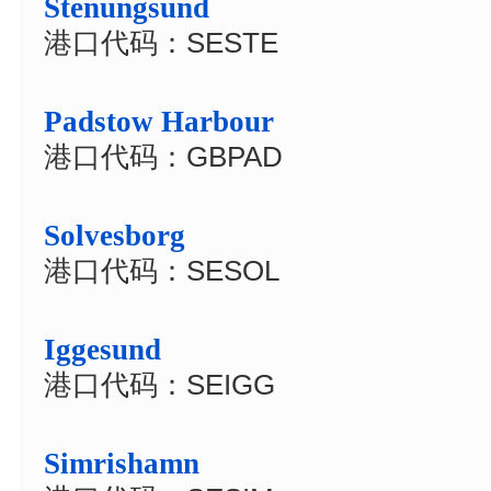
Stenungsund
港口代码：SESTE
Padstow Harbour
港口代码：GBPAD
Solvesborg
港口代码：SESOL
Iggesund
港口代码：SEIGG
Simrishamn