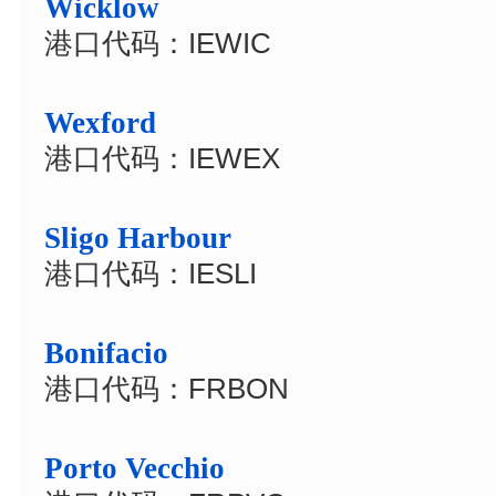
Wicklow
港口代码：IEWIC
Wexford
港口代码：IEWEX
Sligo Harbour
港口代码：IESLI
Bonifacio
港口代码：FRBON
Porto Vecchio